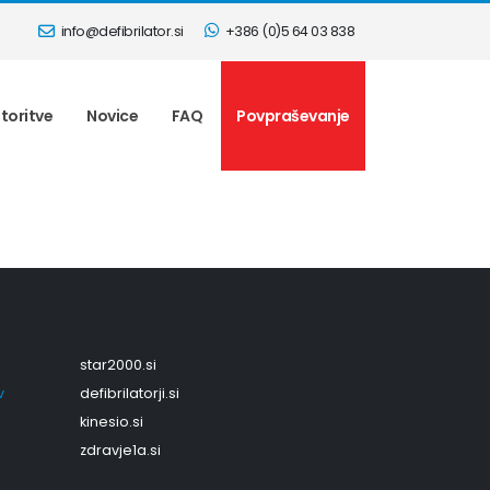
info@defibrilator.si
+386 (0)5 64 03 838
toritve
Novice
FAQ
Povpraševanje
star2000.si
v
defibrilatorji.si
kinesio.si
zdravje1a.si