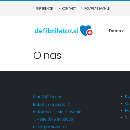
REFERENCE
KONTAKT
POVPRAŠEVANJE
Domov
O nas
Def
Star 2000 d.o.o.
Om
Industrijska cesta 11f,
Po
6310 Izola - Isola, Slovenia
Vi
T: +386 (0) 5 6403000
E:
info@star2000.si