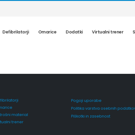
Defibrilatorji
Omarice
Dodatki
Virtualni trener
S
ibrilatorji
Pogoji uporabe
arice
Politika varstva osebnih podatko
trošni material
Piškotki in zasebnost
rtualni trener