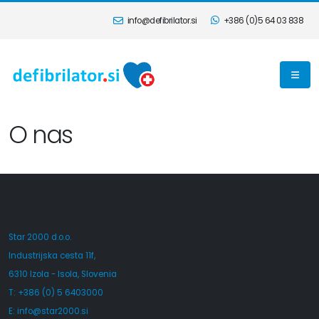
info@defibrilator.si
+386 (0)5 64 03 838
O nas
Star 2000 d.o.o.
Industrijska cesta 11f,
6310 Izola - Isola, Slovenia
T: +386 (0) 5 6403000
E:
info@star2000.si