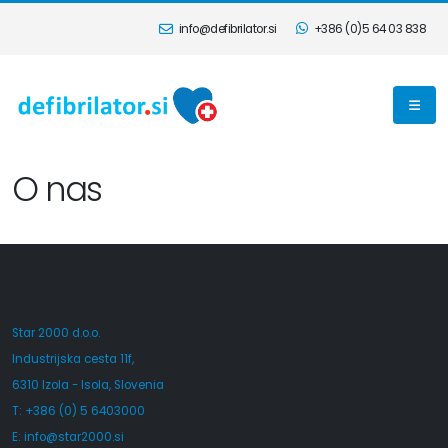
info@defibrilator.si
+386 (0)5 64 03 838
O nas
Star 2000 d.o.o.
Industrijska cesta 11f,
6310 Izola - Isola, Slovenia
T: +386 (0) 5 6403000
E:
info@star2000.si