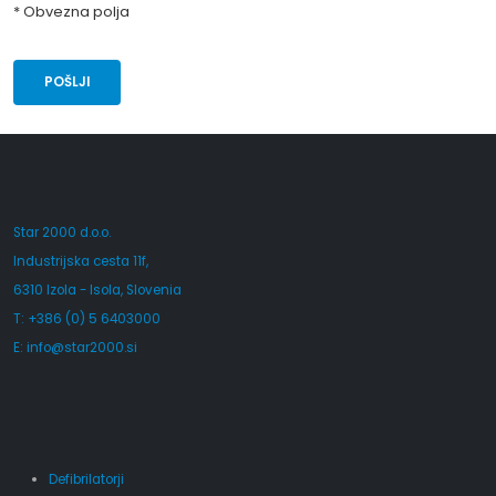
* Obvezna polja
Star 2000 d.o.o.
Industrijska cesta 11f,
6310 Izola - Isola, Slovenia
T: +386 (0) 5 6403000
E:
info@star2000.si
Defibrilatorji