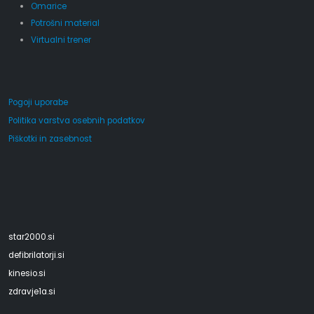
Omarice
Potrošni material
Virtualni trener
Pogoji uporabe
Politika varstva osebnih podatkov
Piškotki in zasebnost
star2000.si
defibrilatorji.si
kinesio.si
zdravje1a.si